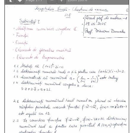
Page
1
/
7
Zoom
100%