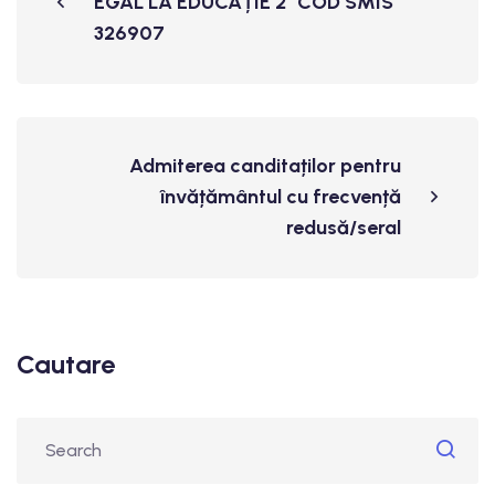
EGAL LA EDUCAȚIE 2" COD SMIS
326907
Admiterea canditaților pentru
învățământul cu frecvență
redusă/seral
Cautare