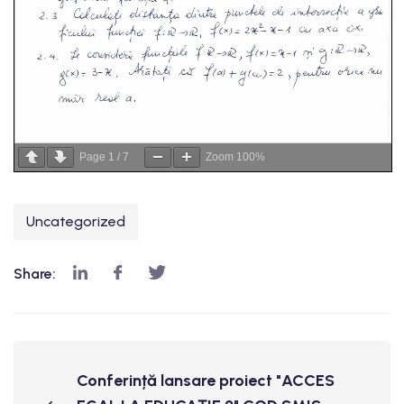
Page
1
/
7
Zoom
100%
Uncategorized
Share:
Conferință lansare proiect "ACCES