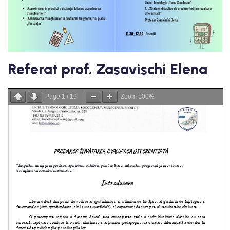
Referat prof. Zasavischi Elena
Page
1
/
19
Zoom
100%