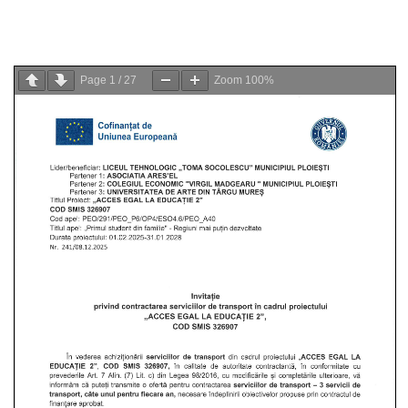
Page
1
/
27
Zoom
100%