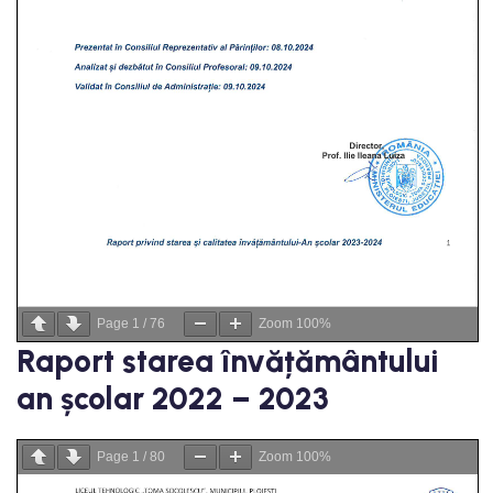
Page
1
/
76
Zoom
100%
Raport starea învățământului
an școlar 2022 – 2023
Page
1
/
80
Zoom
100%