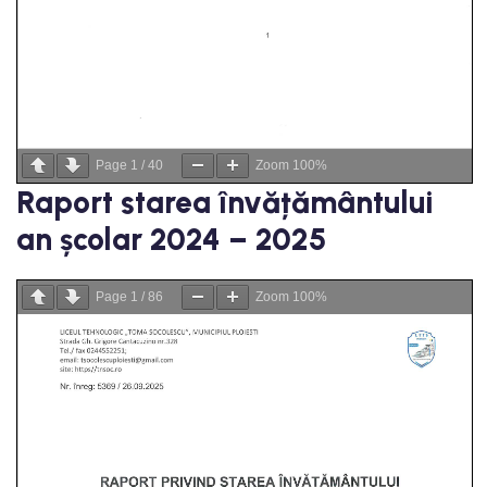
Page
1
/
40
Zoom
100%
Raport starea învățământului
an școlar 2024 – 2025
Page
1
/
86
Zoom
100%