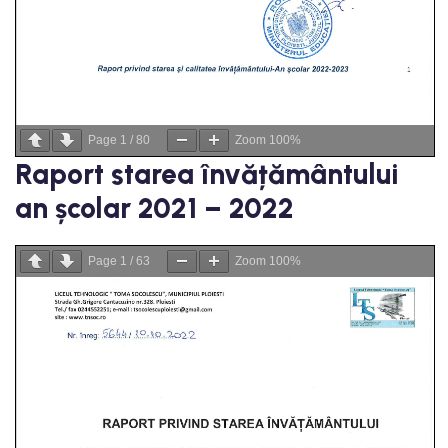
Page
1
/
80
Zoom
100%
Raport starea învățământului
an școlar 2021 – 2022
Page
1
/
63
Zoom
100%