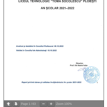
Page
1
/
63
Zoom
100%