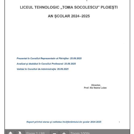
Page
1
/
86
Zoom
100%