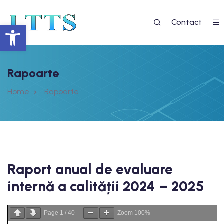
Contact
Deschide bara de unelte
Rapoarte
Home
Rapoarte
 EGAL LA EDUCAȚIE 2”
7
Raport anual de evaluare
internă a calității 2024 – 2025
re
Page
1
/
40
Zoom
100%