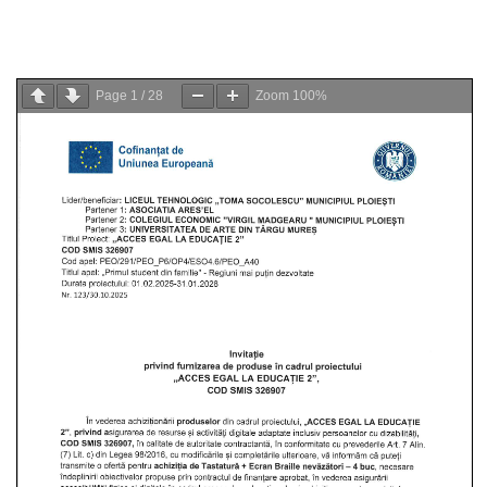
Page
1
/
28
Zoom
100%