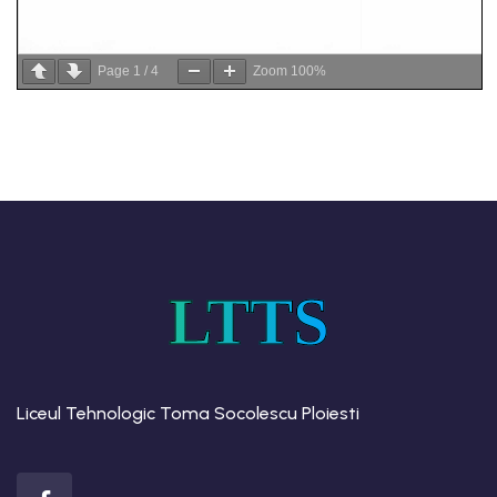
Page
1
/
4
Zoom
100%
LTTS
Liceul Tehnologic Toma Socolescu Ploiesti