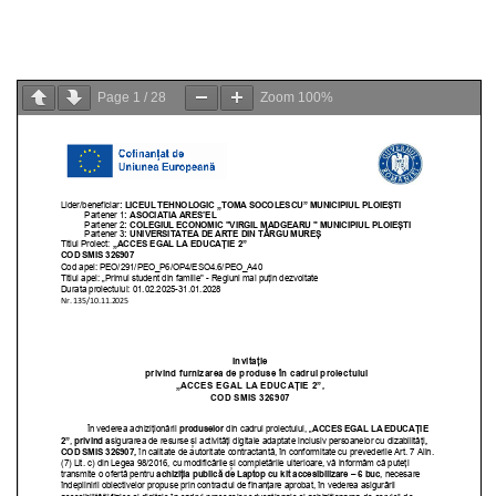
Page
1
/
28
Zoom
100%