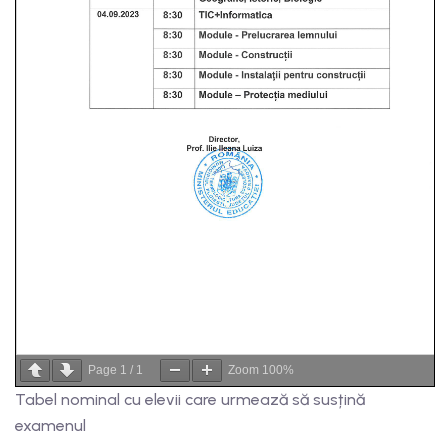
Page
1
/
1
Zoom
100%
Tabel nominal cu elevii care urmează să susțină
examenul