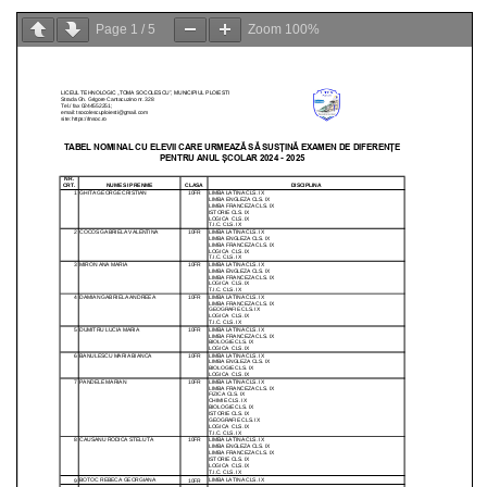
Page
1
/
5
Zoom
100%