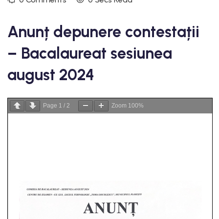
Anunț depunere contestații
– Bacalaureat sesiunea
august 2024
Page
1
/
2
Zoom
100%