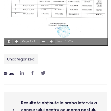
Page
1
/
1
Zoom
100%
Uncategorized
Share:
Rezultate obținute la proba interviu a
concursului pentru ocuparea postului