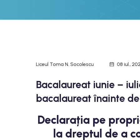
Liceul Toma N. Socolescu
08 iul., 20
Bacalaureat iunie – iu
bacalaureat înainte de 
Declarația pe propr
la dreptul de a c