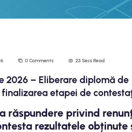
26
0 Comments
23 Secs Read
lie 2026 – Eliberare diplomă de
finalizarea etapei de contestaț
ia răspundere privind renun
ontesta rezultatele obținute 