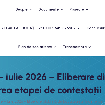
Despre
Documente
Proiecte
CES EGAL LA EDUCAȚIE 2” COD SMIS 326907
Concursur
Plan de scolarizare
Transparenta
– iulie 2026 – Eliberare
rea etapei de contestații
e – iulie 2026 – Eliberare diplomă de bacalaureat înainte de f