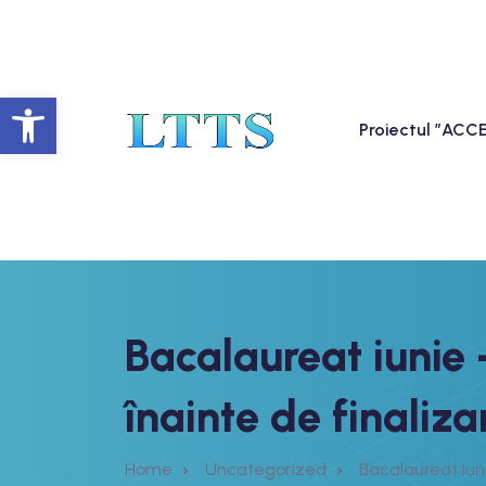
Deschide bara de unelte
Proiectul ”AC
Bacalaureat iunie 
înainte de finaliza
Home
Uncategorized
Bacalaureat iuni