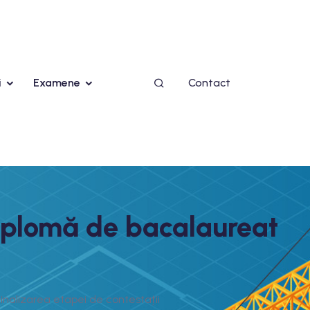
i
Examene
Contact
 diplomă de bacalaureat
inalizarea etapei de contestații