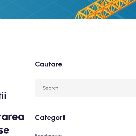
Cautare
ii
țarea
Categorii
se
Bacalaureat