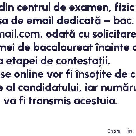
din centrul de examen, fizic
esa de email dedicată –
bac.
ail.com
, odată cu solicitar
omei de bacalaureat înainte 
a etapei de contestații.
se online vor fi însoțite de 
e al candidatului, iar număr
 va fi transmis acestuia.
Share: