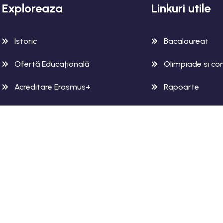
Exploreaza
Linkuri utile
Istoric
Bacalaureat
Ofertă Educațională
Olimpiade si con
Acreditare Erasmus+
Rapoarte
Rose
Regulamente
Liceul Tehnologic Toma Socolescu, Mun. Ploiești Toate drept
Dezvoltat de
Web4Future Web Design
.