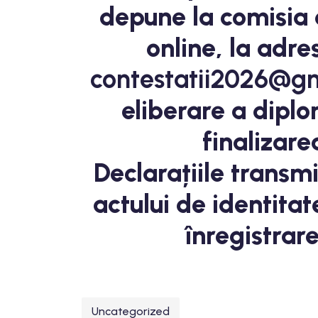
depune la comisia 
online, la adr
contestatii2026
@gm
eliberare a dipl
finalizare
Declarațiile transmi
actului de identitat
înregistrare
Uncategorized