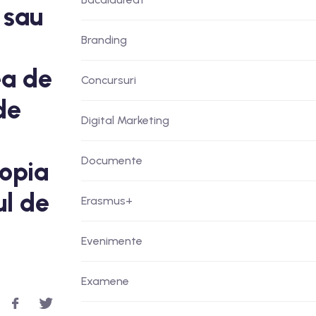
 sau
Branding
ea de
Concursuri
de
Digital Marketing
Documente
copia
ul de
Erasmus+
Evenimente
Examene