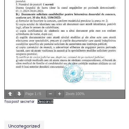
Page
1
/
5
Zoom
100%
fisa post secretar
Descarcă
Uncategorized