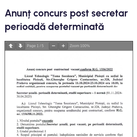
Anunț concurs post secretar
perioadă determinată
Page
1
/
5
Zoom
100%