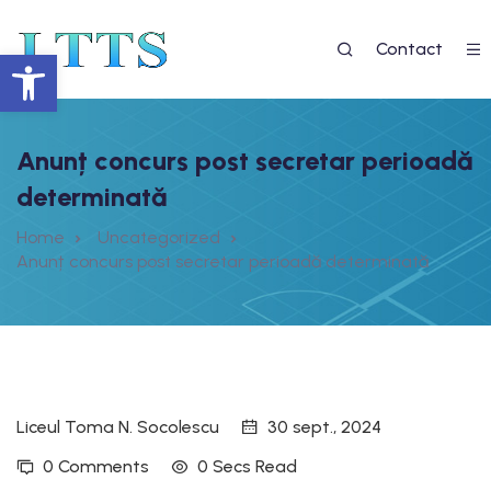
Contact
Deschide bara de unelte
Anunț concurs post secretar perioadă
determinată
Home
Uncategorized
Anunț concurs post secretar perioadă determinată
 EGAL LA EDUCAȚIE 2”
7
Liceul Toma N. Socolescu
30 sept., 2024
re
0 Comments
0 Secs Read